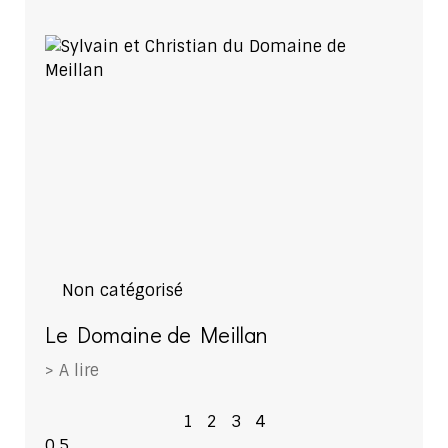
Non catégorisé
Le Domaine de Meillan
> A lire
1
2
3
4