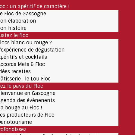
loc : un apéritif de caractère !
Le Floc de Gascogne
Son élaboration
Son histoire
stez le floc
Flocs blanc ou rouge ?
L’expérience de dégustation
péritifs et cocktails
Accords Mets & Floc
Idées recettes
âtisserie : le Lou Floc
tez le pays du Floc
Bienvenue en Gascogne
Agenda des événenents
Ça bouge au Floc !
Les producteurs de Floc
Oenotourisme
rofondissez