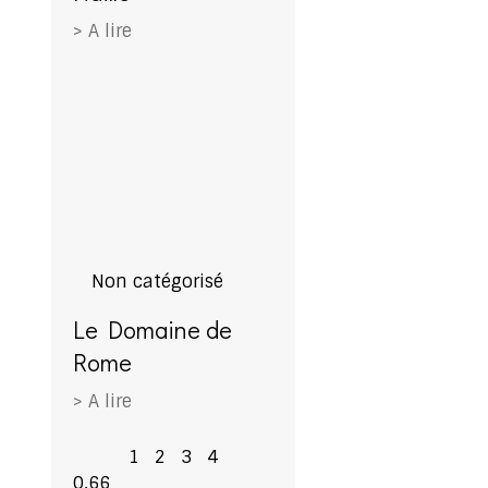
> A lire
Non catégorisé
Le Domaine de
Rome
> A lire
1
2
3
4