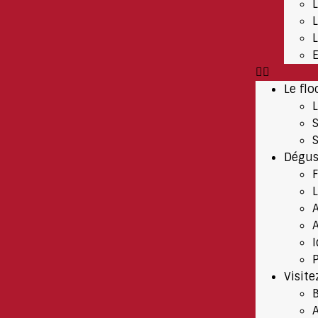
Le flo
Dégus
A
P
Visite