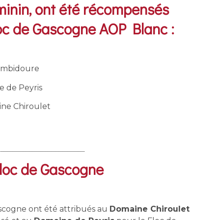
minin, ont été récompensés
oc de Gascogne AOP Blanc :​​
’Embidoure
e de Peyris
ine Chiroulet
Floc de Gascogne
ascogne ont été attribués au
Domaine Chiroulet