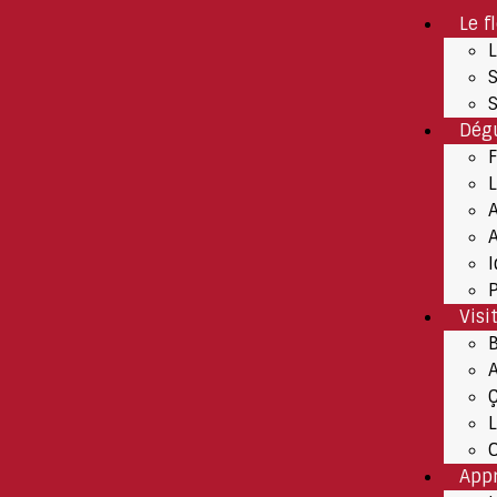
Le f
Dégu
A
P
Visi
App