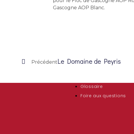
pour le Floc de Gascogne AOP Ro
Gascogne AOP Blanc.
Le Domaine de Peyris
Précédent
Glossaire
Foire aux questions