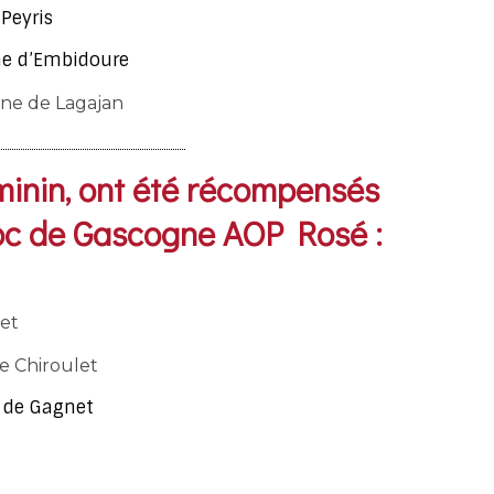
Peyris
e d’Embidoure
ine de Lagajan
minin, ont été récompensés
oc de Gascogne AOP Rosé :​
let
e Chiroulet
 de Gagnet