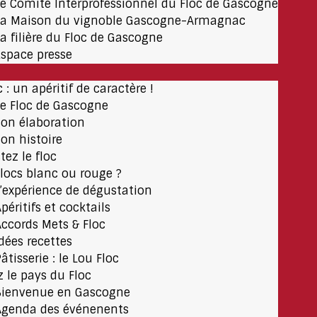
Le Comité Interprofessionnel du Floc de Gascogne
La Maison du vignoble Gascogne-Armagnac
La filière du Floc de Gascogne
Espace presse
c : un apéritif de caractère !
Le Floc de Gascogne
Son élaboration
Son histoire
tez le floc
Flocs blanc ou rouge ?
L’expérience de dégustation
péritifs et cocktails
Accords Mets & Floc
Idées recettes
âtisserie : le Lou Floc
z le pays du Floc
Bienvenue en Gascogne
Agenda des événenents