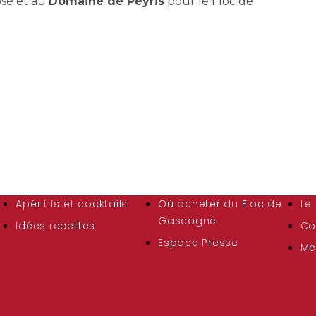
sé et au
Domaine de Peyris
pour le Floc de
Apéritifs et cocktails
Où acheter du Floc de
Le
Gascogne
Idées recettes
Co
Espace Presse
Me