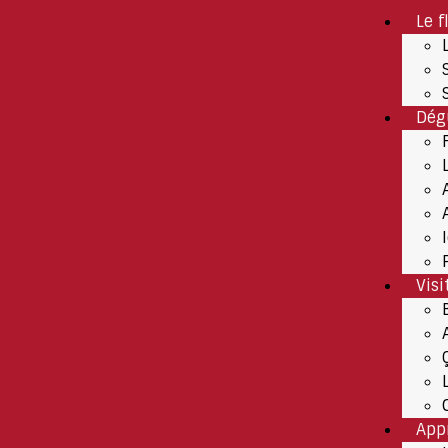
Le f
Dég
Visi
App