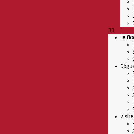
Le flo
Dégus
Visit