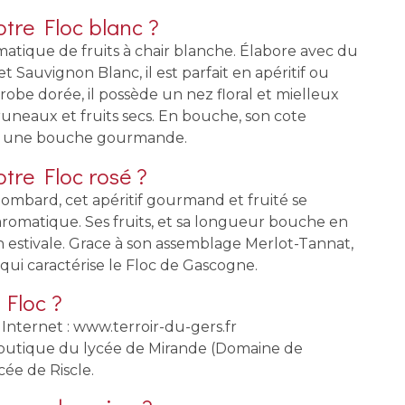
otre Floc blanc ?
tique de fruits à chair blanche. Élabore avec du
Sauvignon Blanc, il est parfait en apéritif ou
 robe dorée, il possède un nez floral et mielleux
neaux et fruits secs. En bouche, son cote
nir une bouche gourmande.
otre Floc rosé ?
ombard, cet apéritif gourmand et fruité se
 aromatique. Ses fruits, et sa longueur bouche en
son estivale. Grace à son assemblage Merlot-Tannat,
qui caractérise le Floc de Gascogne.
 Floc ?
 Internet : www.terroir-du-gers.fr
 boutique du lycée de Mirande (Domaine de
ée de Riscle.