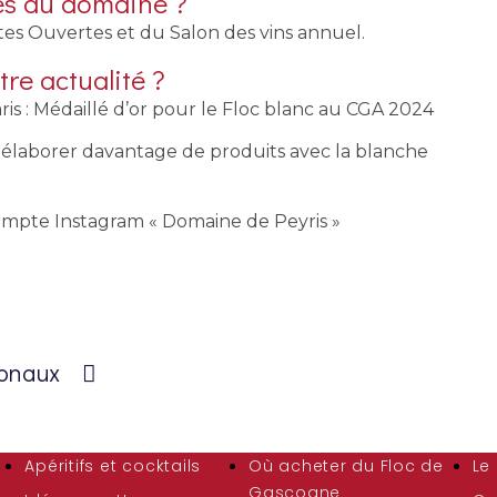
tes au domaine ?
es Ouvertes et du Salon des vins annuel.
tre actualité ?
s : Médaillé d’or pour le Floc blanc au CGA 2024
 à élaborer davantage de produits avec la blanche
ompte Instagram « Domaine de Peyris »
ionaux
Apéritifs et cocktails
Où acheter du Floc de
Le
Gascogne