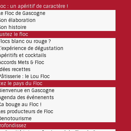
loc : un apéritif de caractère !
Le Floc de Gascogne
Son élaboration
Son histoire
ustez le floc
Flocs blanc ou rouge ?
L’expérience de dégustation
Apéritifs et cocktails
Accords Mets & Floc
Idées recettes
Pâtisserie : le Lou Floc
tez le pays du Floc
Bienvenue en Gascogne
Agenda des événenents
Ça bouge au Floc !
Les producteurs de Floc
Oenotourisme
rofondissez