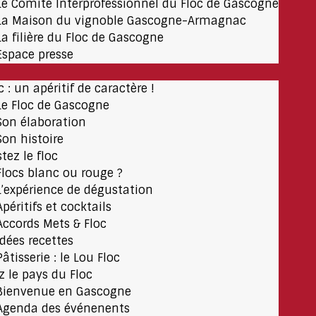
Le Comité Interprofessionnel du Floc de Gascogne
La Maison du vignoble Gascogne-Armagnac
La filière du Floc de Gascogne
Espace presse
c : un apéritif de caractère !
Le Floc de Gascogne
Son élaboration
Son histoire
tez le floc
Flocs blanc ou rouge ?
L’expérience de dégustation
Apéritifs et cocktails
Accords Mets & Floc
Idées recettes
Pâtisserie : le Lou Floc
ez le pays du Floc
Bienvenue en Gascogne
Agenda des événenents