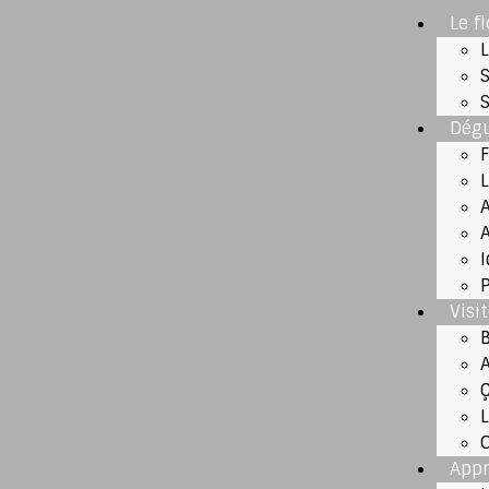
Le f
Dégu
A
P
Visi
Appr