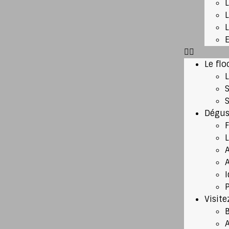
Le flo
Dégus
A
P
Visite