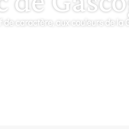
c de Gasc
f de caractère, aux couleurs de la