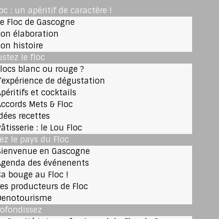
loc : un apéritif de caractère !
Le Floc de Gascogne
Son élaboration
Son histoire
stez le floc
Flocs blanc ou rouge ?
L’expérience de dégustation
péritifs et cocktails
Accords Mets & Floc
Idées recettes
âtisserie : le Lou Floc
tez le pays du Floc
Bienvenue en Gascogne
Agenda des événenents
Ça bouge au Floc !
Les producteurs de Floc
Oenotourisme
ofondissez