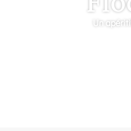
Flo
Un apériti