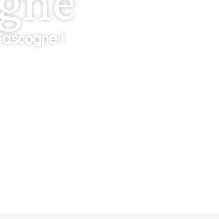
ogne
 Gascogne !