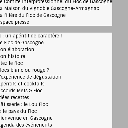
Le Comité Interprofessionnel du Floc de Gascogne
La Maison du vignoble Gascogne-Armagnac
La filière du Floc de Gascogne
Espace presse
c : un apéritif de caractère !
Le Floc de Gascogne
Son élaboration
Son histoire
tez le floc
Flocs blanc ou rouge ?
L’expérience de dégustation
péritifs et cocktails
Accords Mets & Floc
Idées recettes
âtisserie : le Lou Floc
z le pays du Floc
Bienvenue en Gascogne
Agenda des événenents