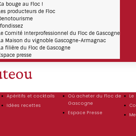
Ça bouge au Floc !
Les producteurs de Floc
Oenotourisme
fondissez
Le Comité Interprofessionnel du Floc de Gascogne
La Maison du vignoble Gascogne-Armagnac
La filière du Floc de Gascogne
Espace presse
uteou
Apéritifs et cocktails
Où acheter du Floc de
Le
Gascogne
Idées recettes
Co
Espace Presse
Me