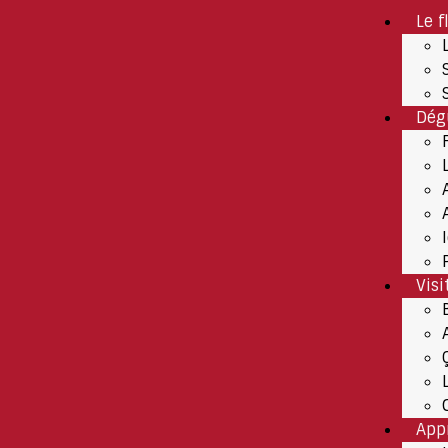
Le f
Dég
Visi
App