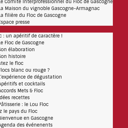
Le Comité Interprofessionnel du Floc de Gascogne
La Maison du vignoble Gascogne-Armagnac
La filière du Floc de Gascogne
Espace presse
c : un apéritif de caractère !
Le Floc de Gascogne
Son élaboration
Son histoire
tez le floc
Flocs blanc ou rouge ?
L’expérience de dégustation
Apéritifs et cocktails
Accords Mets & Floc
Idées recettes
Pâtisserie : le Lou Floc
ez le pays du Floc
Bienvenue en Gascogne
Agenda des événenents