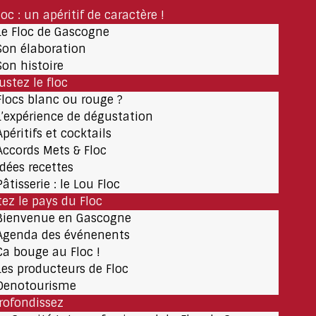
loc : un apéritif de caractère !
Le Floc de Gascogne
Son élaboration
Son histoire
ustez le floc
Flocs blanc ou rouge ?
L’expérience de dégustation
Apéritifs et cocktails
Accords Mets & Floc
Idées recettes
Pâtisserie : le Lou Floc
tez le pays du Floc
Bienvenue en Gascogne
Agenda des événenents
Ça bouge au Floc !
Les producteurs de Floc
Oenotourisme
rofondissez