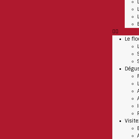
Le flo
Dégus
Visit