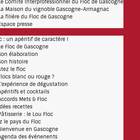
Le Comité Interprofessionnel du Floc de Gascogne
La Maison du vignoble Gascogne-Armagnac
La filière du Floc de Gascogne
Espace presse
c : un apéritif de caractère !
Le Floc de Gascogne
Son élaboration
Son histoire
tez le floc
Flocs blanc ou rouge ?
L’expérience de dégustation
Apéritifs et cocktails
Accords Mets & Floc
Idées recettes
Pâtisserie : le Lou Floc
ez le pays du Floc
Bienvenue en Gascogne
Agenda des événenents