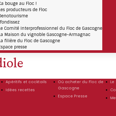
Ça bouge au Floc !
Les producteurs de Floc
Oenotourisme
fondissez
Le Comité Interprofessionnel du Floc de Gascogne
La Maison du vignoble Gascogne-Armagnac
La filière du Floc de Gascogne
Espace presse
iole
Apéritifs et cocktails
Où acheter du Floc de
Le
Gascogne
Idées recettes
Co
Espace Presse
Me