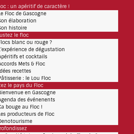
loc : un apéritif de caractère !
Le Floc de Gascogne
Son élaboration
Son histoire
ustez le floc
Flocs blanc ou rouge ?
L’expérience de dégustation
Apéritifs et cocktails
Accords Mets & Floc
Idées recettes
Pâtisserie : le Lou Floc
tez le pays du Floc
Bienvenue en Gascogne
Agenda des événenents
Ça bouge au Floc !
Les producteurs de Floc
Oenotourisme
rofondissez