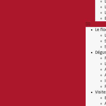
Le flo
Dégus
Visit