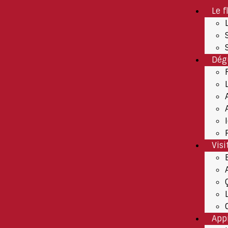
Le f
Dég
Visi
App