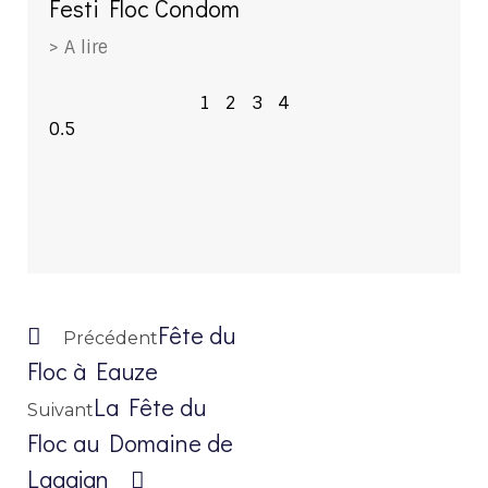
Festi Floc Condom
> A lire
1
2
3
4
Fête du
Précédent
Floc à Eauze
La Fête du
Suivant
Floc au Domaine de
Lagajan